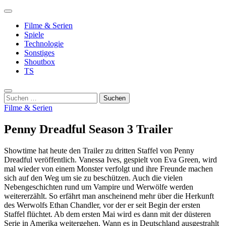
Zum
Primäres
Inhalt
In Skill We Trust
Lost Fate
Menü
Filme & Serien
springen
Spiele
Technologie
Sonstiges
Shoutbox
TS
Suche
Suchen
nach:
Filme & Serien
Penny Dreadful Season 3 Trailer
Showtime hat heute den Trailer zu dritten Staffel von Penny
Dreadful veröffentlich. Vanessa Ives, gespielt von Eva Green, wird
mal wieder von einem Monster verfolgt und ihre Freunde machen
sich auf den Weg um sie zu beschützen. Auch die vielen
Nebengeschichten rund um Vampire und Werwölfe werden
weitererzählt. So erfährt man anscheinend mehr über die Herkunft
des Werwolfs Ethan Chandler, vor der er seit Begin der ersten
Staffel flüchtet. Ab dem ersten Mai wird es dann mit der düsteren
Serie in Amerika weitergehen. Wann es in Deutschland ausgestrahlt