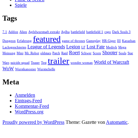
Spiele
Tags
7.1
Addon
Alien
Apfelwurstsaft extrakt
Aplha
battlefield
battlefield 1
csgo
Dark Souls 3
featured
Dungeon
Erfahrung
game of thrones
Gameplay
HR-Giger
III
Karazhan
League of Legends
Legion
Lost Fate
Lachsgeschiertes
LF
Medivh
Mega
Roert
Shooter
Meinung
Mini
Mr. Robot
oldstars
Patch
Raid
Schwer
Scorn
Souls
Star
trailer
World of Warcraft
Wars
suicide squad
Teaser
Test
wonder woman
WoW
Wurstkanonier
Wurstschelle
Meta
Anmelden
Eintrags-Feed
Kommentar-Feed
WordPress.org
Proudly powered by WordPress
Theme: Gazette von
Automattic
.