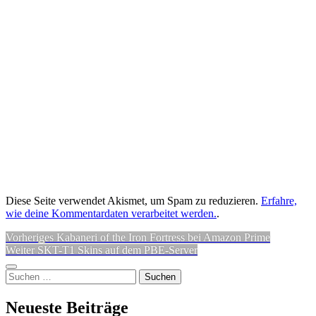
Diese Seite verwendet Akismet, um Spam zu reduzieren.
Erfahre,
wie deine Kommentardaten verarbeitet werden.
.
Beitragsnavigation
Vorheriger
Vorheriges
Kabaneri of the Iron Fortress bei Amazon Prime
Nächster
Beitrag:
Weiter
SKT-T1 Skins auf dem PBE-Server
Beitrag:
Seitenleiste
Suchen
nach:
Neueste Beiträge