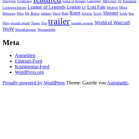
Dungeon
Erfahrung
game of thrones
Gameplay
HR-Giger
III
Karazhan
League of Legends
Legion
Lost Fate
Lachsgeschiertes
LF
Medivh
Mega
Roert
Shooter
Meinung
Mini
Mr. Robot
oldstars
Patch
Raid
Schwer
Scorn
Souls
Star
trailer
World of Warcraft
Wars
suicide squad
Teaser
Test
wonder woman
WoW
Wurstkanonier
Wurstschelle
Meta
Anmelden
Eintrags-Feed
Kommentar-Feed
WordPress.org
Proudly powered by WordPress
Theme: Gazette von
Automattic
.