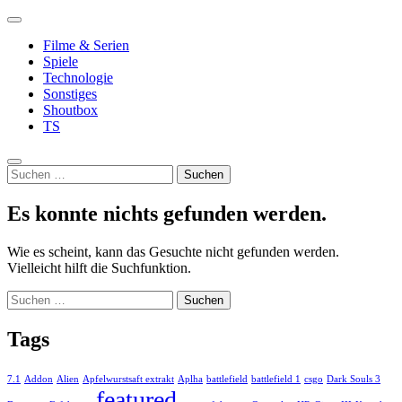
Zum
Primäres
Inhalt
In Skill We Trust
Lost Fate
Menü
Filme & Serien
springen
Spiele
Technologie
Sonstiges
Shoutbox
TS
Suche
Suchen
nach:
Es konnte nichts gefunden werden.
Wie es scheint, kann das Gesuchte nicht gefunden werden.
Vielleicht hilft die Suchfunktion.
Suchen
nach:
Tags
7.1
Addon
Alien
Apfelwurstsaft extrakt
Aplha
battlefield
battlefield 1
csgo
Dark Souls 3
featured