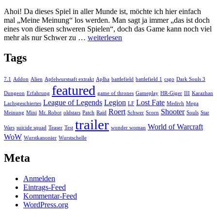
Ahoi! Da dieses Spiel in aller Munde ist, möchte ich hier einfach
mal „Meine Meinung“ los werden. Man sagt ja immer „das ist doch
eines von diesen schweren Spielen“, doch das Game kann noch viel
Roert
mehr als nur Schwer zu …
weiterlesen
´s
„Meine
Tags
Meinung“
–
Dark
7.1
Addon
Alien
Apfelwurstsaft extrakt
Aplha
battlefield
battlefield 1
csgo
Dark Souls 3
featured
Souls
Dungeon
Erfahrung
game of thrones
Gameplay
HR-Giger
III
Karazhan
III
League of Legends
Legion
Lost Fate
Lachsgeschiertes
LF
Medivh
Mega
Roert
Shooter
Meinung
Mini
Mr. Robot
oldstars
Patch
Raid
Schwer
Scorn
Souls
Star
trailer
World of Warcraft
Wars
suicide squad
Teaser
Test
wonder woman
WoW
Wurstkanonier
Wurstschelle
Meta
Anmelden
Eintrags-Feed
Kommentar-Feed
WordPress.org