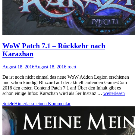
WoW Patch 7.1 – Rückkehr nach
Karazhan
August 18, 2016
August 18, 2016
roert
Da ist noch nicht einmal das neue WoW Addon Legion erschienen
und schon kündigt Blizzard auf der aktuell laufenden GamesCom
2016 den ersten Contend Patch 7.1 an! Über den Inhalt gibt es
WoW
schon einige Infos: Karazhan wird als 5er Instanz …
weiterlesen
Patch
Spiele
Hinterlasse einen Kommentar
7.1
–
Rückkehr
nach
Karazhan