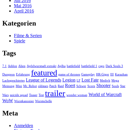
Juli 2016
Mai 2016
April 2016
Kategorien
Filme & Serien
Spiele
Tags
7.1
Addon
Alien
Apfelwurstsaft extrakt
Aplha
battlefield
battlefield 1
csgo
Dark Souls 3
featured
Dungeon
Erfahrung
game of thrones
Gameplay
HR-Giger
III
Karazhan
League of Legends
Legion
Lost Fate
Lachsgeschiertes
LF
Medivh
Mega
Roert
Shooter
Meinung
Mini
Mr. Robot
oldstars
Patch
Raid
Schwer
Scorn
Souls
Star
trailer
World of Warcraft
Wars
suicide squad
Teaser
Test
wonder woman
WoW
Wurstkanonier
Wurstschelle
Meta
Anmelden