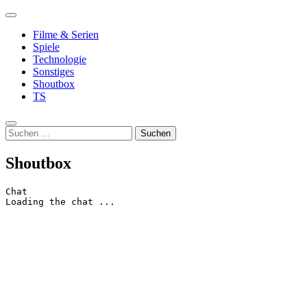
Zum
Primäres
Inhalt
In Skill We Trust
Lost Fate
Menü
Filme & Serien
springen
Spiele
Technologie
Sonstiges
Shoutbox
TS
Suche
Suchen
nach:
Shoutbox
Chat
Loading the chat ...