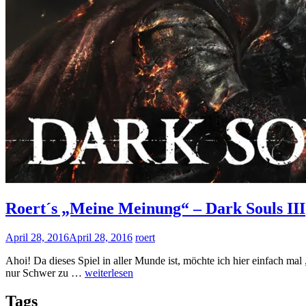
Roert´s „Meine Meinung“ – Dark Souls III
April 28, 2016
April 28, 2016
roert
Ahoi! Da dieses Spiel in aller Munde ist, möchte ich hier einfach m
Roert
nur Schwer zu …
weiterlesen
´s
„Meine
Tags