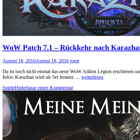
WoW Patch 7.1 – Rückkehr nach Karazha
August 18, 2016
August 18, 2016
roert
Da ist noch nicht einmal das neue WoW Addon Legion erschienen und 
WoW
Infos: Karazhan wird als 5er Instanz …
weiterlesen
Patch
Spiele
Hinterlasse einen Kommentar
7.1
–
Rückkehr
nach
Karazhan