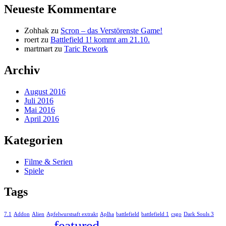
Neueste Kommentare
Zohhak
zu
Scron – das Verstörenste Game!
roert
zu
Battlefield 1! kommt am 21.10.
martmart
zu
Taric Rework
Archiv
August 2016
Juli 2016
Mai 2016
April 2016
Kategorien
Filme & Serien
Spiele
Tags
7.1
Addon
Alien
Apfelwurstsaft extrakt
Aplha
battlefield
battlefield 1
csgo
Dark Souls 3
featured