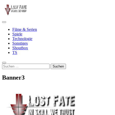
Zum
Inhalt
springen
Primäres
In Skill We Trust
Lost Fate
Menü
Filme & Serien
Spiele
Technologie
Sonstiges
Shoutbox
TS
Suche
Suchen
nach:
Banner3