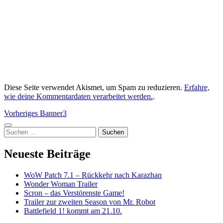
Diese Seite verwendet Akismet, um Spam zu reduzieren.
Erfahre,
wie deine Kommentardaten verarbeitet werden.
.
Beitragsnavigation
Vorheriger
Vorheriges
Banner3
Beitrag:
Seitenleiste
Suchen
nach:
Neueste Beiträge
WoW Patch 7.1 – Rückkehr nach Karazhan
Wonder Woman Trailer
Scron – das Verstörenste Game!
Trailer zur zweiten Season von Mr. Robot
Battlefield 1! kommt am 21.10.